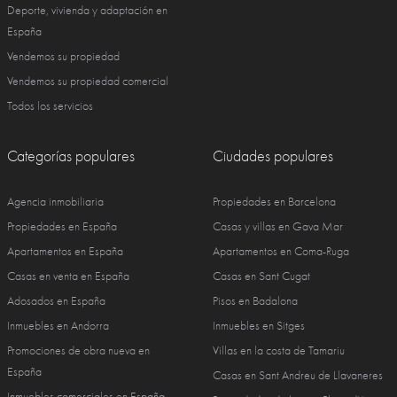
Deporte, vivienda y adaptación en
España
Vendemos su propiedad
Vendemos su propiedad comercial
Todos los servicios
Categorías populares
Ciudades populares
Agencia inmobiliaria
Propiedades en Barcelona
Propiedades en España
Casas y villas en Gava Mar
Apartamentos en España
Apartamentos en Coma-Ruga
Casas en venta en España
Casas en Sant Cugat
Adosados en España
Pisos en Badalona
Inmuebles en Andorra
Inmuebles en Sitges
Promociones de obra nueva en
Villas en la costa de Tamariu
España
Casas en Sant Andreu de Llavaneres
Inmuebles comerciales en España