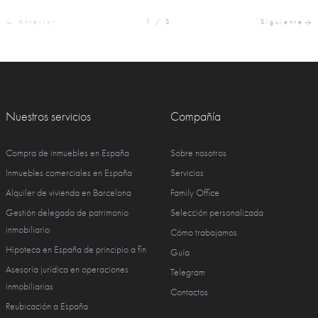
← Anterior
1 / 3
Siguiente
Nuestros servicios
Compañía
Compra de inmuebles en España
Sobre nosotros
Inmuebles comerciales en España
Servicios
Alquiler de vivienda en Barcelona
Family Office
Gestión delegada de patrimonio
Selección personalizada
inmobiliario
Cómo trabajamos
Hipoteca en España de principio a fin
Guía
Asesoría jurídica en operaciones
Telegram
inmobiliarias
Contactos
Reubicación a España