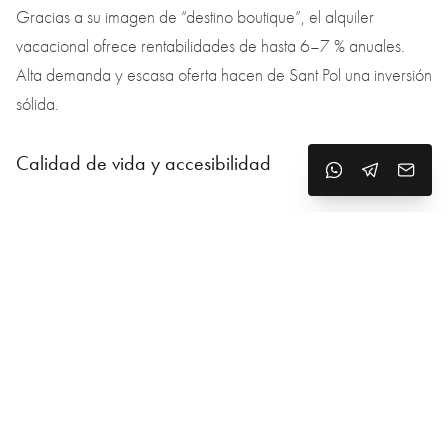
Gracias a su imagen de “destino boutique”, el alquiler
vacacional ofrece rentabilidades de hasta 6–7 % anuales.
Alta demanda y escasa oferta hacen de Sant Pol una inversión
sólida.
Calidad de vida y accesibilidad
Educación y salud:
Escuelas públicas y privadas, guarderías, centros médicos y
farmacias — todo accesible a pie. Hospitales privados en
Calella, Mataró y Barcelona.
Transporte:
Estación de tren en pleno centro con línea directa a Barcelona
(R1), trayecto de unos 55 minutos. Acceso rápido a la