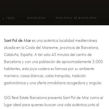
BARCELONA
PROVINCIA DE BARCELONA
C
← TODO
Sant Pol de Mar
es una auténtica localidad mediterránea
situada en la Costa del Maresme, provincia de Barcelona,
Cataluña, España. A tan solo 45 minutos del centro de
Barcelona y con una población de aproximadamente 5.000
habitantes, esta joya costera es famosa por su ambiente
marinero, casas blancas, calas tranquilas, tradición
gastronómica y una oferta inmobiliaria acogedora y singular.
GG Real Estate Barcelona presenta Sant Pol de Mar como el
lugar ideal para quienes buscan una vida auténtica junto al