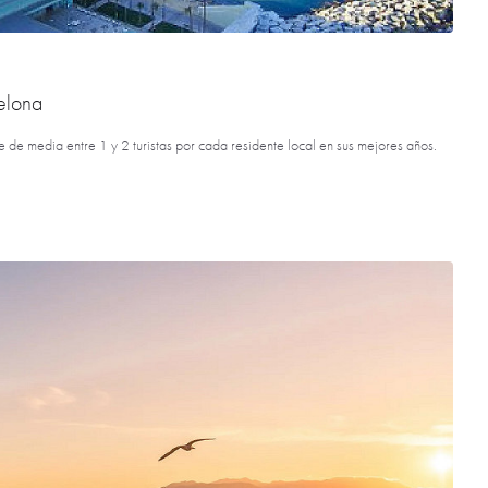
elona
rae de media entre 1 y 2 turistas por cada residente local en sus mejores años.