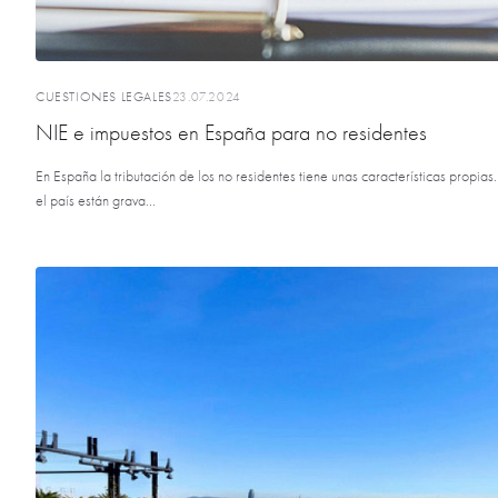
CUESTIONES LEGALES
23.07.2024
NIE e impuestos en España para no residentes
En España la tributación de los no residentes tiene unas características propias.
el país están grava...