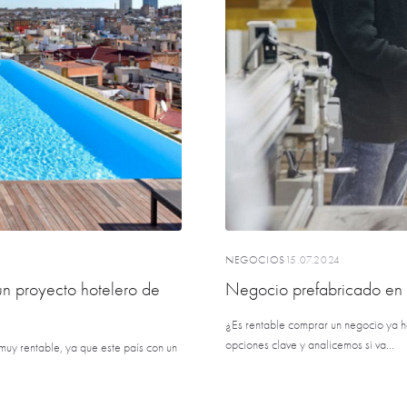
NEGOCIOS
15.07.2024
n proyecto hotelero de
Negocio prefabricado en 
¿Es rentable comprar un negocio ya h
opciones clave y analicemos si va...
muy rentable, ya que este país con un