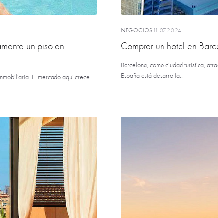
NEGOCIOS
11.07.2024
mente un piso en
Comprar un hotel en Barc
Barcelona, ​​como ciudad turística, at
España está desarrolla...
nmobiliaria. El mercado aquí crece