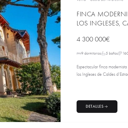
FINCA MODERNIS
LOS INGLESES, 
4 300 000€
9 dormitorios
5 baños
16
Espectacular finca modernista
los Ingleses de Caldes d’Estrac
DETALLES