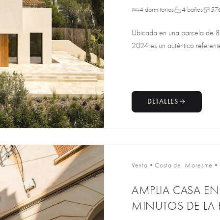
4 dormitorios
4 baños
57
Ubicada en una parcela de 80
2024 es un auténtico referent
DETALLES
Venta
•
Costa del Maresme
•
AMPLIA CASA EN
MINUTOS DE LA 