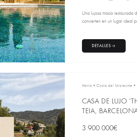
Una lujosa masía restaurada del
convierten en un lugar ideal pa
DETALLES
Venta
•
Costa del Maresme
•
CASA DE LUJO ‘T
TEIA, BARCELON
3 900 000€