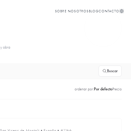
SOBRE NOSOTROS
BLOG
CONTACTO
 y obra
Buscar
ordenar por:
Por defecto
Precio
San Vicenc de Montalt
•
España
•
#1166