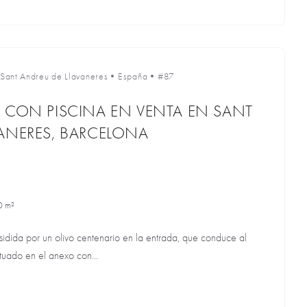
Sant Andreu de Llavaneres
•
España
•
#87
 CON PISCINA EN VENTA EN SANT
ANERES, BARCELONA
0 m²
dida por un olivo centenario en la entrada, que conduce al
ituado en el anexo con...