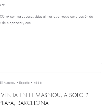
6 m²
0 m² con majestuosas vistas al mar, esta nueva construcción de
e de elegancia y con...
El Masnou
•
España
•
#666
 VENTA EN EL MASNOU, A SOLO 2
PLAYA, BARCELONA