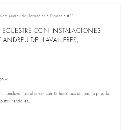
Sant Andreu de Llavaneres
•
España
•
#33
A ECUESTRE CON INSTALACIONES
T ANDREU DE LLAVANERES,
00 m²
n un enclave natural único, con 13 hectáreas de terreno privado,
stas, tienda, es...