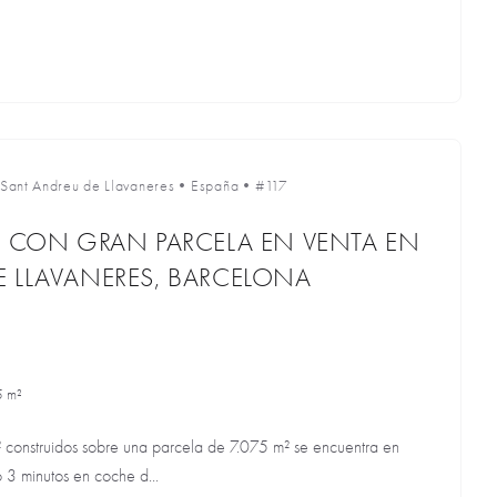
Sant Andreu de Llavaneres
•
España
•
#117
A CON GRAN PARCELA EN VENTA EN
 LLAVANERES, BARCELONA
5 m²
² construidos sobre una parcela de 7.075 m² se encuentra en
 3 minutos en coche d...