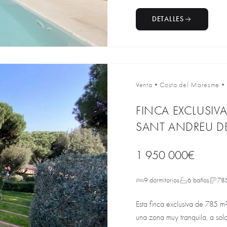
DETALLES
Venta
•
Costa del Maresme
•
FINCA EXCLUSIV
SANT ANDREU DE
1 950 000€
9 dormitorios
6 baños
78
Esta finca exclusiva de 785 m
una zona muy tranquila, a solo