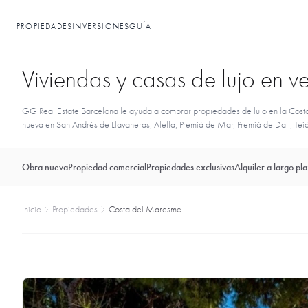
PROPIEDADES
INVERSIONES
GUÍA
Viviendas y casas de lujo en 
GG Real Estate Barcelona le ayuda a comprar propiedades de lujo en la Costa d
nueva en San Andrés de Llavaneras, Alella, Premiá de Mar, Premiá de Dalt, Tei
Obra nueva
Propiedad comercial
Propiedades exclusivas
Alquiler a largo pl
Inicio
Propiedades
Costa del Maresme