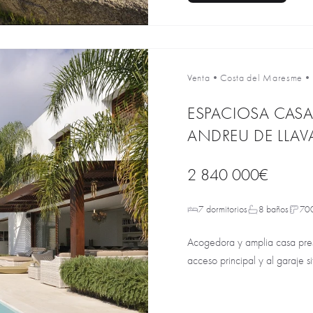
Venta
•
Costa del Maresme
•
ESPACIOSA CASA
ANDREU DE LLAV
2 840 000€
7 dormitorios
8 baños
70
Acogedora y amplia casa presi
acceso principal y al garaje s