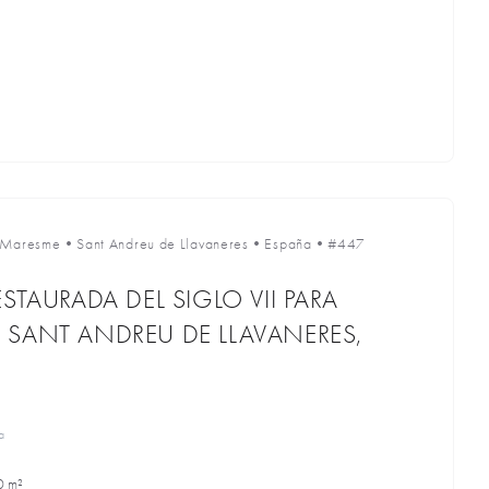
l Maresme
•
Sant Andreu de Llavaneres
•
España
•
#447
STAURADA DEL SIGLO VII PARA
SANT ANDREU DE LLAVANERES,
a
0 m²