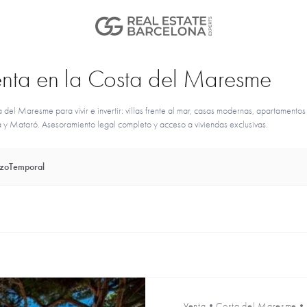
venta en la Costa del Maresme
el Maresme para vivir e invertir: villas frente al mar, casas modernas, apartamentos
á y Mataró. Asesoramiento legal completo y acceso a viviendas exclusivas.
azo
Temporal
Venta
•
Costa del Maresme
•