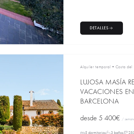
DETALLES
Alquiler temporal
•
Costa de
LUJOSA MASÍA RE
VACACIONES EN 
BARCELONA
desde
5 400€
/ seman
5 dormitorios
3 baños
25