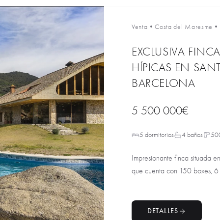
Venta
•
Costa del Maresme
•
EXCLUSIVA FINC
HÍPICAS EN SAN
BARCELONA
5 500 000€
5 dormitorios
4 baños
50
Impresionante finca situada e
que cuenta con 150 boxes, 6 pi
DETALLES