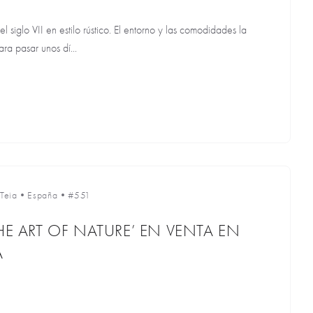
 siglo VII en estilo rústico. El entorno y las comodidades la
ra pasar unos dí...
Teia
•
España
•
#551
HE ART OF NATURE’ EN VENTA EN
A