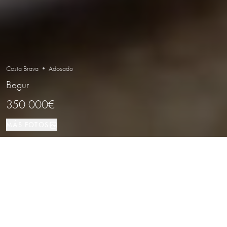
Costa Brava • Adosado
Begur
350 000€
MÁS FOTOS
Adosado
3
2
Begur
TIPO DE PROPIEDAD
DORMITORIOS
BAÑOS
LOCALIZACIÓN
Casa Adosada Acogedora Cerca de