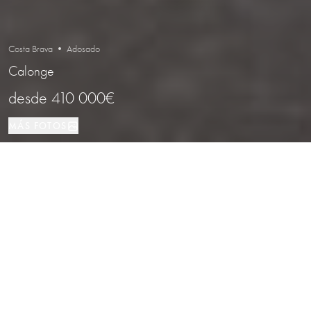
Costa Brava • Adosado
Calonge
desde
410 000€
MÁS FOTOS
Adosado
4
2
Calonge
TIPO DE PROPIEDAD
DORMITORIOS
BAÑOS
LOCALIZACIÓN
Nueva promoción de 7 casas con
jardín y aparcamiento en Calonge,
Costa Brava