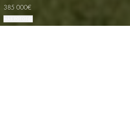
385 000€
MÁS FOTOS
Adosado
4
3
Palamos
TIPO DE PROPIEDAD
DORMITORIOS
BAÑOS
LOCALIZACIÓN
Adosado luminoso con terrazas,
garaje y acceso directo a la piscina
en Palamós, Costa Brava
Propiedades
/
Costa Brava
/
Palamos
/
Adosado