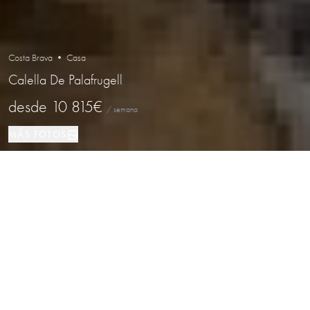
Costa Brava • Casa
Calella De Palafrugell
desde
10 815€
/ semana
MÁS FOTOS
Casa
6
5
Calella De Palafrugell
TIPO DE PROPIEDAD
DORMITORIOS
BAÑOS
LOCALIZACIÓN
Maravillosa casa vacacional junto al
mar en Calella de Palafrugell, Costa
Brava