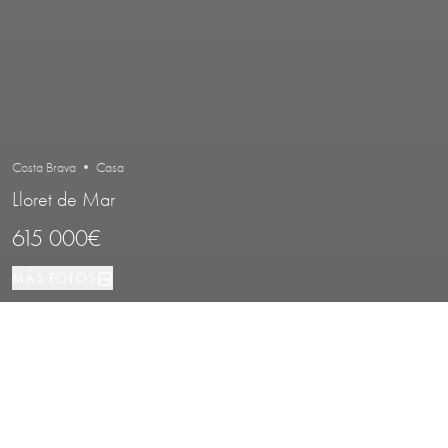
Costa Brava • Casa
Lloret de Mar
615 000€
MÁS FOTOS
Casa
239 м²
4
3
Lloret de Mar
TIPO DE PROPIEDAD
TAMAÑO
DORMITORIOS
BAÑOS
LOCALIZACIÓN