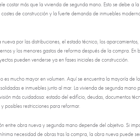
le costar más que la vivienda de segunda mano. Esto se debe a la 
s costes de construcción y la fuerte demanda de inmuebles modernos
ueva por las distribuciones, el estado técnico, los aparcamientos, l
ernos y los menores gastos de reforma después de la compra. En b
yectos pueden venderse ya en fases iniciales de construcción.
es mucho mayor en volumen. Aquí se encuentra la mayoría de los 
solidadas e inmuebles junto al mar. La vivienda de segunda mano 
visión más cuidadosa: estado del edificio, deudas, documentos técni
 y posibles restricciones para reformar.
ión entre obra nueva y segunda mano depende del objetivo. Si impo
 mínima necesidad de obras tras la compra, la obra nueva puede se