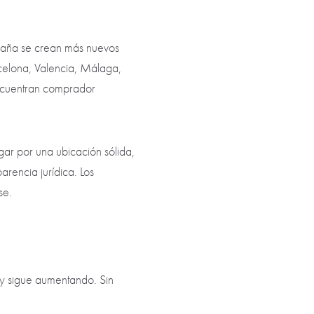
spaña se crean más nuevos
celona, Valencia, Málaga,
encuentran comprador
gar por una ubicación sólida,
arencia jurídica. Los
se.
 y sigue aumentando. Sin