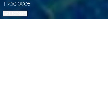
1 750 000€
MÁS FOTOS
Casa
428 м²
5
5
Begur
TIPO DE PROPIEDAD
TAMAÑO
DORMITORIOS
BAÑOS
LOCALIZACIÓN
Villa Pareada Renovada con Vistas al
Mar en Aiguablava, Begur, Costa
Brava
Propiedades
/
Costa Brava
/
Begur
/
Casa
Espléndida propiedad pareada con vistas panorámicas al mar,