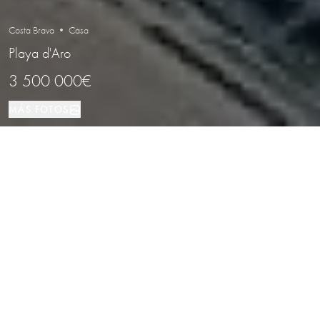
Costa Brava • Casa
Playa d'Aro
3 500 000€
MÁS FOTOS
Casa
583 м²
5
5
Playa d'Aro
TIPO DE PROPIEDAD
TAMAÑO
DORMITORIOS
BAÑOS
LOCALIZACIÓN
Villa panorámica con vistas al mar en
Torre Valentina, Calonge
Propiedades
/
Costa Brava
/
Playa d'Aro
/
Casa