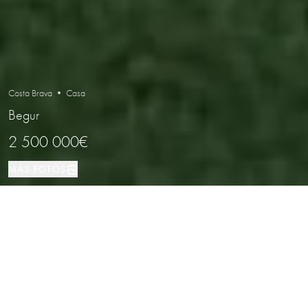
Costa Brava • Casa
Begur
2 500 000€
MÁS FOTOS
Casa
480 м²
5
4
Begur
TIPO DE PROPIEDAD
TAMAÑO
DORMITORIOS
BAÑOS
LOCALIZACIÓN
Villa exclusiva con vistas al mar en Sa