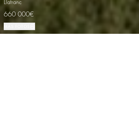
Llafranc
660 000€
MÁS FOTOS
Piso
118 м²
4
2
Llafranc
TIPO DE PROPIEDAD
TAMAÑO
DORMITORIOS
BAÑOS
LOCALIZACIÓN
Apartamento reformado con terraza y
licencia turística en Llafranc, Costa
Brava
Propiedades
/
Costa Brava
/
Llafranc
/
Piso