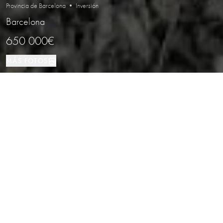
Provincia de Barcelona • Inversión
Barcelona
650 000€
MÁS FOTOS
Inversión
130 м²
Barcelona
TIPO DE PROPIEDAD
TAMAÑO
LOCALIZACIÓN
Local comercial en Ciutat Vella,
Barcelona
Propiedades
/
Provincia de Barcelona
/
Barcelona
/
Inversión