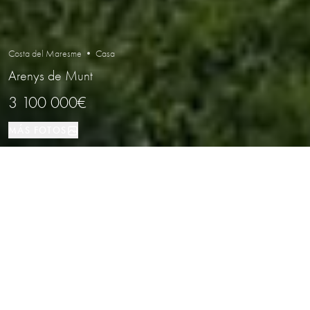
Costa del Maresme • Casa
Arenys de Munt
3 100 000€
MÁS FOTOS
Casa
10
6
Arenys de Munt
TIPO DE PROPIEDAD
DORMITORIOS
BAÑOS
LOCALIZACIÓN
Finca histórica única del siglo XIII en
la Costa del Maresme — 28
hectáreas con vistas al mar, a solo 40