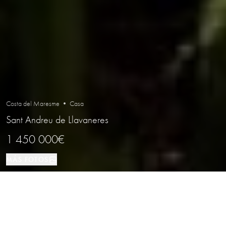
Costa del Maresme • Casa
Sant Andreu de Llavaneres
1 450 000€
MÁS FOTOS
Casa
495 м²
5
4
Sant Andreu de Llavaneres
TIPO DE PROPIEDAD
TAMAÑO
DORMITORIOS
BAÑOS
LOCALIZACIÓN