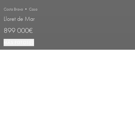
Costa Brava • Casa
Lloret de Mar
899 000€
MÁS FOTOS
Casa
4
3
Lloret de Mar
TIPO DE PROPIEDAD
DORMITORIOS
BAÑOS
LOCALIZACIÓN
Exclusiva casa con piscina y vistas al
mar en La Tortuga, Lloret de Mar,
Costa Brava
Propiedades
/
Costa Brava
/
Lloret de Mar
/
Casa