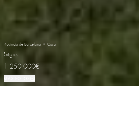
Provincia de Barcelona • Casa
Sitges
1 250 000€
MÁS FOTOS
Casa
309 м²
4
5
Sitges
TIPO DE PROPIEDAD
TAMAÑO
DORMITORIOS
BAÑOS
LOCALIZACIÓN
Casa adosada moderna y reformada