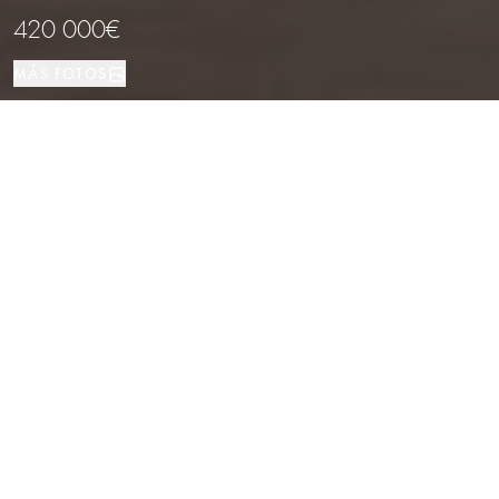
420 000€
MÁS FOTOS
Piso
62 м²
1
1
Barcelona
TIPO DE PROPIEDAD
TAMAÑO
DORMITORIOS
BAÑOS
LOCALIZACIÓN
Apartamento reformado con balcones
en Eixample Esquerra, Barcelona
Propiedades
/
Provincia de Barcelona
/
Barcelona
/
Piso
Ubicado en la Antiga Esquerra de l’Eixample, en plena Gran Via de les
Corts Catalanes y a tan solo cinco minutos de Plaça de Catalunya, este