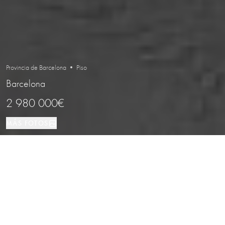
Provincia de Barcelona • Piso
Barcelona
2 980 000€
MÁS FOTOS
Piso
3
4
Barcelona
TIPO DE PROPIEDAD
DORMITORIOS
BAÑOS
LOCALIZACIÓN
Ático dúplex con terrazas y vistas