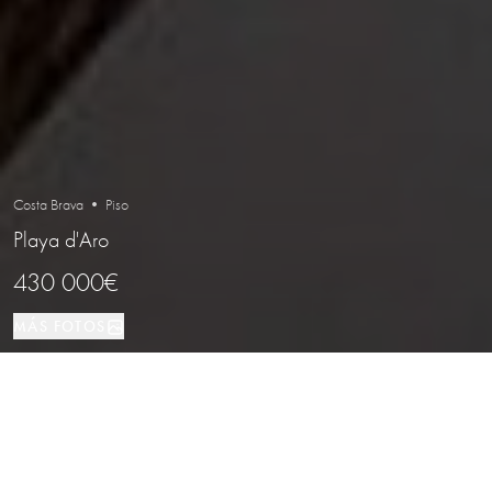
Costa Brava • Piso
Playa d'Aro
430 000€
MÁS FOTOS
Piso
75 м²
2
1
Playa d'Aro
TIPO DE PROPIEDAD
TAMAÑO
DORMITORIOS
BAÑOS
LOCALIZACIÓN