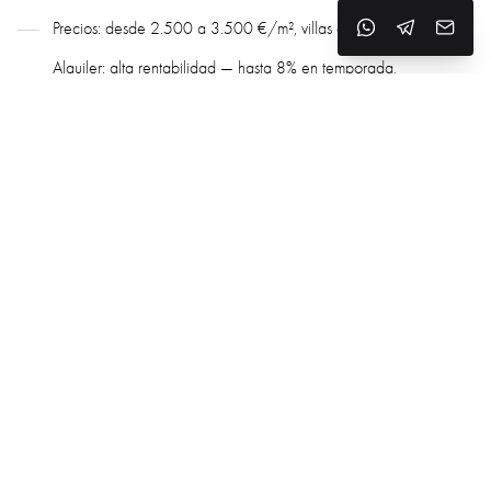
Precios: desde 2.500 a 3.500 €/m², villas desde 450.000 €.
Alquiler: alta rentabilidad — hasta 8% en temporada,
especialmente en primera línea de mar.
Ventajas: demanda estable, buena infraestructura, flujo turístico
constante todo el año.
Infraestructura y vida familiar
Salou ofrece todas las comodidades para familias:
Educación: cerca de The British School of Costa Dorada,
Colegio Internacional del Camp, entre otros.
Salud: clínicas privadas, farmacias, odontología, acceso a
hospitales en Tarragona y Reus.
Servicios: supermercados, parques, centros deportivos, fitness,