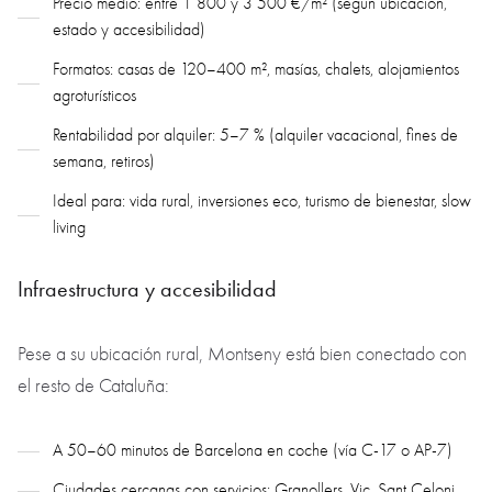
Precio medio: entre 1 800 y 3 500 €/m² (según ubicación,
estado y accesibilidad)
Formatos: casas de 120–400 m², masías, chalets, alojamientos
agroturísticos
Rentabilidad por alquiler: 5–7 % (alquiler vacacional, fines de
semana, retiros)
Ideal para: vida rural, inversiones eco, turismo de bienestar, slow
living
Infraestructura y accesibilidad
Pese a su ubicación rural, Montseny está bien conectado con
el resto de Cataluña:
A 50–60 minutos de Barcelona en coche (vía C-17 o AP-7)
Ciudades cercanas con servicios: Granollers, Vic, Sant Celoni