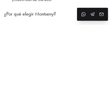
¿Por qué elegir Montseny?
Uno de los rincones más verdes y puros de Cataluña
Grandes parcelas y casas a precios más bajos que en
Barcelona
Oportunidades para desarrollar proyectos turísticos o de
bienestar sostenible
Privacidad, silencio y naturaleza, sin aislarse de la civilización
Ideal para familias, nómadas digitales, creadores y proyectos
alternativos
Fuerte demanda estacional de alquiler (primavera, verano y
otoño)
GG Real Estate Barcelona — expertos en