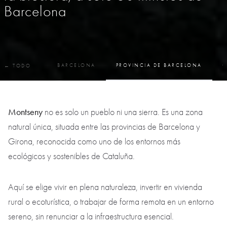
Barcelona
BARCELONA
PROVINCIA DE BARCELONA
C
← TODO
Montseny
no es solo un pueblo ni una sierra. Es una zona
natural única, situada entre las provincias de Barcelona y
Girona, reconocida como uno de los entornos más
ecológicos y sostenibles de Cataluña.
Aquí se elige vivir en plena naturaleza, invertir en vivienda
rural o ecoturística, o trabajar de forma remota en un entorno
sereno, sin renunciar a la infraestructura esencial.