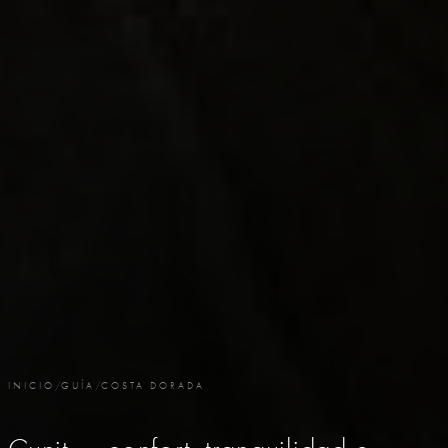
INICIO
/
GUÍA
/
COSTA DORADA