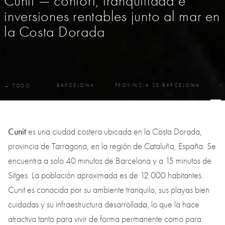
Cunit — confort, tranquilidad e
inversiones rentables junto al mar en
la Costa Dorada
BARCELONA
PROVINCIA DE BARCELONA
C
← TODO
Cunit
es una ciudad costera ubicada en la Costa Dorada,
provincia de Tarragona, en la región de Cataluña, España. Se
encuentra a solo 40 minutos de Barcelona y a 15 minutos de
Sitges. La población aproximada es de 12.000 habitantes.
Cunit es conocida por su ambiente tranquilo, sus playas bien
cuidadas y su infraestructura desarrollada, lo que la hace
atractiva tanto para vivir de forma permanente como para