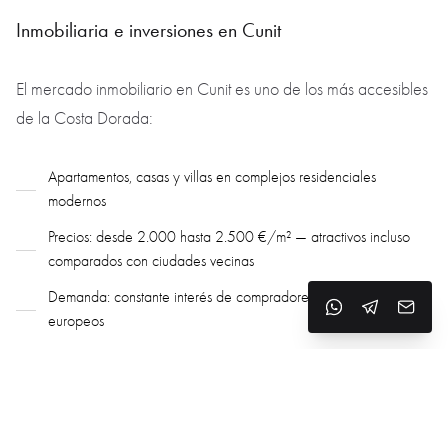
Inmobiliaria e inversiones en Cunit
El mercado inmobiliario en Cunit es uno de los más accesibles
de la Costa Dorada:
Apartamentos, casas y villas en complejos residenciales
modernos
Precios: desde 2.000 hasta 2.500 €/m² — atractivos incluso
comparados con ciudades vecinas
Demanda: constante interés de compradores y arrendatarios
europeos
Rentabilidad por alquiler: temporada alta — hasta 7–8% anual,
especialmente en alquileres a largo plazo
Infraestructura familiar y educación