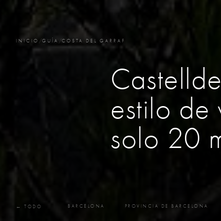
INICIO
/
GUÍA
/
COSTA DEL GARRAF
Castellde
estilo de
solo 20 
BARCELONA
PROVINCIA DE BARCELONA
← TODO