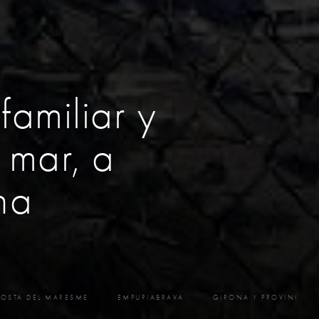
amiliar y
l mar, a
na
OSTA DEL MARESME
EMPURIABRAVA
GIRONA Y PROVINCIA