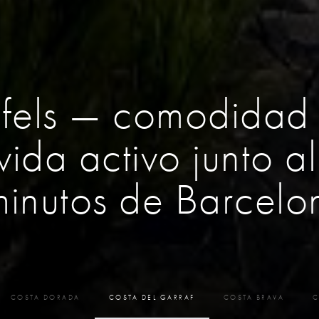
fels — comodidad f
 vida activo junto a
minutos de Barcelo
COSTA DORADA
COSTA DEL GARRAF
COSTA BRAVA
C