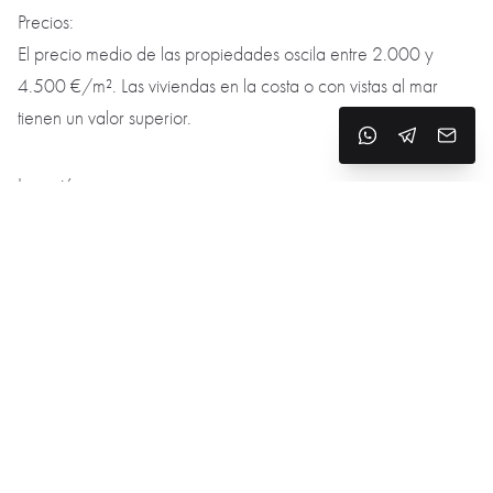
Precios:
El precio medio de las propiedades oscila entre 2.000 y
4.500 €/m². Las viviendas en la costa o con vistas al mar
tienen un valor superior.
Inversión:
Alt Emporda destaca por su mercado inmobiliario estable y en
crecimiento. La demanda de viviendas exclusivas cerca del
mar continúa aumentando, convirtiendo la zona en una
apuesta segura para inversiones a largo plazo.
Gastronomía y ocio
Cocina y restaurantes:
La región es famosa por su cocina catalana basada en