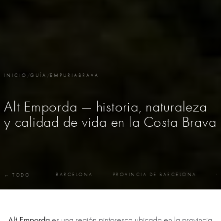
INICIO
/
GUÍA
/
EMPURIABRAVA
Alt Emporda — historia, naturaleza
y calidad de vida en la Costa Brava
BARCELONA
PROVINCIA DE BARCELONA
C
← TODO
Alt Emporda
es una región pintoresca ubicada en la provincia