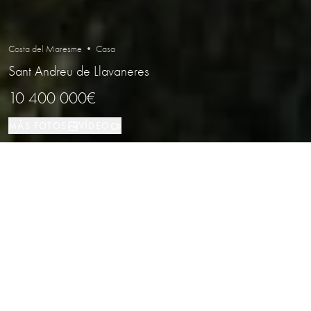
Costa del Maresme • Casa
Sant Andreu de Llavaneres
10 400 000€
MÁS FOTOS
VÍDEO
Casa
1350 м²
6
6
Sant Andreu de Llavaneres
TIPO DE PROPIEDAD
TAMAÑO
DORMITORIOS
BAÑOS
LOCALIZACIÓN
Exclusiva villa de lujo con vistas
panorámicas al mar en la prestigiosa
zona de Supermaresme, Sant Andreu