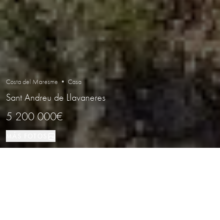
Costa del Maresme • Casa
Sant Andreu de Llavaneres
5 200 000€
MÁS FOTOS
Casa
6
8
Sant Andreu de Llavaneres
TIPO DE PROPIEDAD
DORMITORIOS
BAÑOS
LOCALIZACIÓN