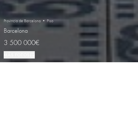
Provincia de Barcelona • Piso
Barcelona
3 500 000€
MÁS FOTOS
Piso
237 м²
4
3
Barcelona
TIPO DE PROPIEDAD
TAMAÑO
DORMITORIOS
BAÑOS
LOCALIZACIÓN
Piso de lujo renovado en Passeig de
Gracia con balcón y galería,
Barcelona