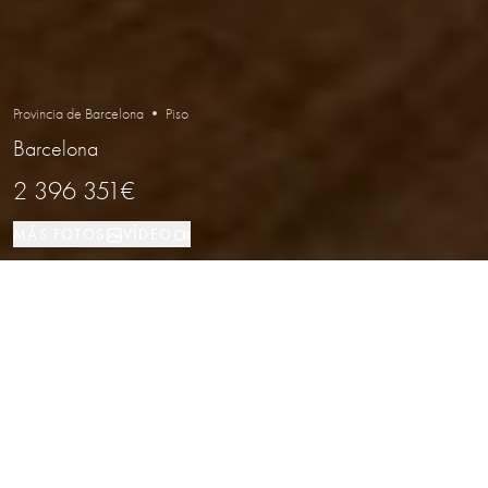
Provincia de Barcelona • Piso
Barcelona
2 396 351€
MÁS FOTOS
VÍDEO
Piso
284 м²
3
3
Barcelona
TIPO DE PROPIEDAD
TAMAÑO
DORMITORIOS
BAÑOS
LOCALIZACIÓN
Obra nueva de lujo frente al mar en
Diagonal Mar, Barcelona