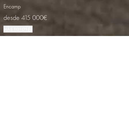
Encamp
desde
415 000€
MÁS FOTOS
Piso
1,2,3
1,2,3
Encamp
TIPO DE PROPIEDAD
DORMITORIOS
BAÑOS
LOCALIZACIÓN
Nuevos Pisos en Construcción en
Encamp, Andorra
Propiedades
/
Andorra
/
Encamp
/
Piso