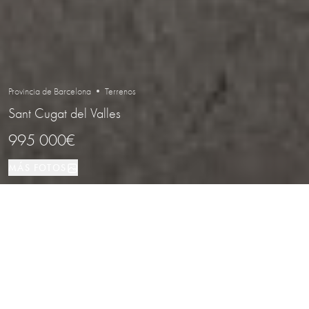
Provincia de Barcelona • Terrenos
Sant Cugat del Valles
995 000€
MÁS FOTOS
Terrenos
Sant Cugat del Valles
TIPO DE PROPIEDAD
LOCALIZACIÓN
Magnífico terreno exclusivo en la