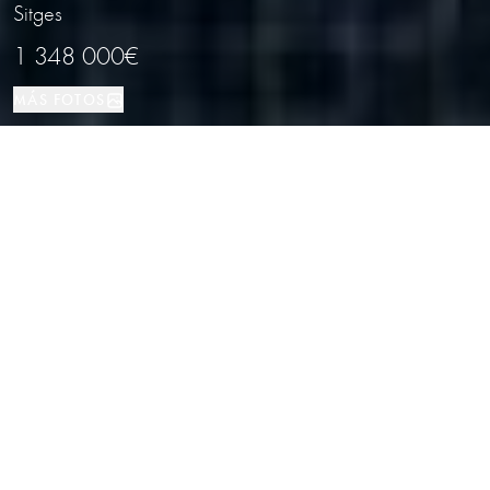
Sitges
1 348 000€
MÁS FOTOS
Casa
393 м²
5
3
Sitges
TIPO DE PROPIEDAD
TAMAÑO
DORMITORIOS
BAÑOS
LOCALIZACIÓN
Magnífica residencia con piscina
infinita en Sitges, Barcelona
Propiedades
/
Provincia de Barcelona
/
Sitges
/
Casa
Esta propiedad en Sitges es un ejemplo de diseño contemporáneo