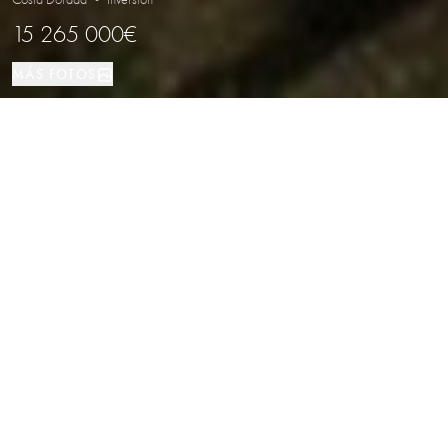
15 265 000€
MÁS FOTOS
Inversión
LOCALIZACIÓN
TIPO DE PROPIEDAD
Hotel en venta con potencial de
reposicionamiento en Costa Dorada
Propiedades
/
Costa Dorada
/
Inversión
Se presenta una oportunidad de inversión en un hotel situado en una de