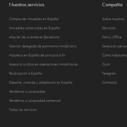
Nuestros servicios
Compañía
Compra de inmuebles en España
Sobre nosotros
Inmuebles comerciales en España
Servicios
Alquiler de vivienda en Barcelona
Family Office
Gestión delegada de patrimonio inmobiliario
Selección perso
Hipoteca en España de principio a fin
Cómo trabajamo
Asesoría jurídica en operaciones inmobiliarias
Guía
Reubicación a España
Telegram
Deporte, vivienda y adaptación en España
Contactos
Vendemos su propiedad
Vendemos su propiedad comercial
Todos los servicios