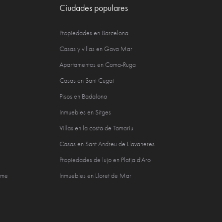
Ciudades populares
Propiedades en Barcelona
Casas y villas en Gava Mar
Apartamentos en Coma-Ruga
Casas en Sant Cugat
Pisos en Badalona
Inmuebles en Sitges
Villas en la costa de Tamariu
Casas en Sant Andreu de Llavaneres
Propiedades de lujo en Platja d'Aro
sme
Inmuebles en Lloret de Mar