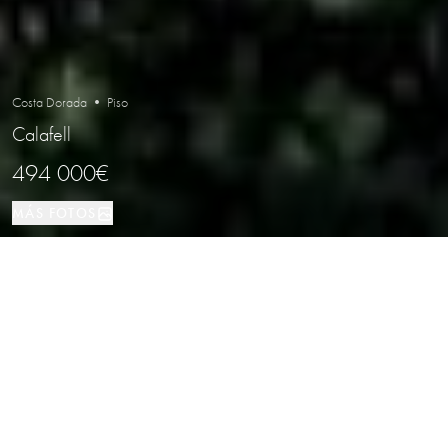
Costa Dorada • Piso
Calafell
494 000€
MÁS FOTOS
Piso
126 м²
3
2
Calafell
TIPO DE PROPIEDAD
TAMAÑO
DORMITORIOS
BAÑOS
LOCALIZACIÓN
Exclusivo ático reformado con vistas
al mar y acceso directo a la playa en