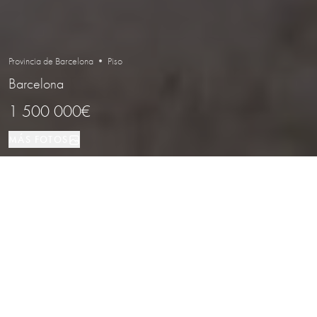
Provincia de Barcelona • Piso
Barcelona
1 500 000€
MÁS FOTOS
Piso
145 м²
3
2
Barcelona
TIPO DE PROPIEDAD
TAMAÑO
DORMITORIOS
BAÑOS
LOCALIZACIÓN
Exclusivo apartamento en primera
línea de mar en Diagonal Mar,