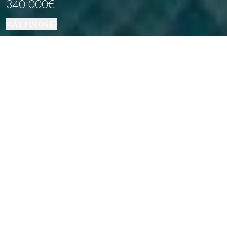
340 000€
MÁS FOTOS
Casa
180 м²
6
3
Calafell
TIPO DE PROPIEDAD
TAMAÑO
DORMITORIOS
BAÑOS
LOCALIZACIÓN
Chalet independiente con piscina y
apartamento en Mas Mel, Calafell
Propiedades
/
Costa Dorada
/
Calafell
/
Casa
Chalet independiente situado en la prestigiosa urbanización Mas Mel
de Calafell, una zona residencial tranquila y consolidada, cerca del mar