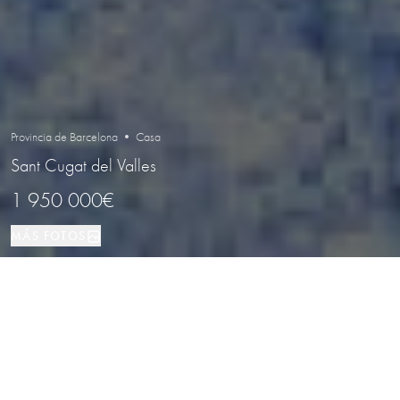
Provincia de Barcelona • Casa
Sant Cugat del Valles
1 950 000€
MÁS FOTOS
Casa
4
3
Sant Cugat del Valles
TIPO DE PROPIEDAD
DORMITORIOS
BAÑOS
LOCALIZACIÓN
Casa unifamiliar de lujo en Valldoreix,