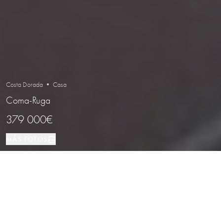
Costa Dorada • Casa
Coma-Ruga
379 000€
MÁS FOTOS
Casa
184 м²
3
2
Coma-Ruga
TIPO DE PROPIEDAD
TAMAÑO
DORMITORIOS
BAÑOS
LOCALIZACIÓN