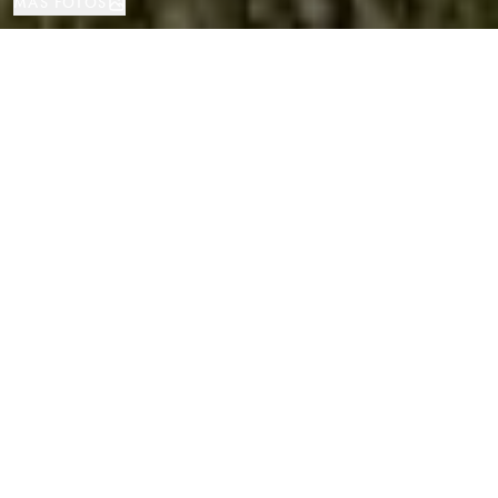
MÁS FOTOS
Piso
169 м²
3
2
Sitges
TIPO DE PROPIEDAD
TAMAÑO
DORMITORIOS
BAÑOS
LOCALIZACIÓN
Apartamento elegante con terrazas en
Terramar, Sitges
Propiedades
/
Provincia de Barcelona
/
Sitges
/
Piso
Ubicado en la prestigiosa residencia Parc de Mar, una de las
comunidades más exclusivas de Sitges, este elegante apartamento
ofrece privacidad, amplitud y un estilo de vida mediterráneo en primera
línea de mar.