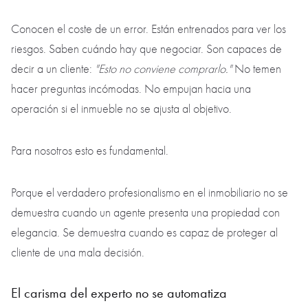
estructura del equipo.
En nuestro equipo trabajan especialistas maduros, autónomos
y con experiencia. No comerciales improvisados, no
operadores de consultas, no personas que se limitan a
reenviar enlaces desde una base de datos.
Son profesionales capaces de hablar con el cliente de igual a
igual.
Conocen el coste de un error. Están entrenados para ver los
riesgos. Saben cuándo hay que negociar. Son capaces de
decir a un cliente:
"Esto no conviene comprarlo."
No temen
hacer preguntas incómodas. No empujan hacia una
operación si el inmueble no se ajusta al objetivo.