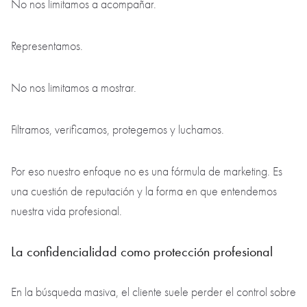
Para nosotros, el cliente es una persona cuyo objetivo
asumimos como propio.
Podemos discutir con el cliente si detectamos un riesgo.
Podemos disuadirle de una compra si el inmueble no encaja.
Podemos renunciar a una operación rápida si sabemos que la
decisión sería equivocada. Podemos negociar con firmeza
cuando hay que defender su posición.
No nos limitamos a acompañar.
Representamos.
No nos limitamos a mostrar.