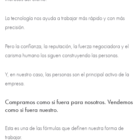
Por eso nuestro equipo no es simplemente un grupo de
especialistas con acceso a una base de datos. Son personas
con carisma profesional, madurez y fuerza personal.
Esos expertos no se esconden detrás de guiones. Hablan con
el cliente de igual a igual, explican lo complejo con un
lenguaje sencillo, son capaces de decir "no" con tranquilidad
ante una mala decisión y conducen una operación no de
forma mecánica, sino con una comprensión viva de los
intereses del cliente.
La tecnología nos ayuda a trabajar más rápido y con más
precisión.
Pero la confianza, la reputación, la fuerza negociadora y el