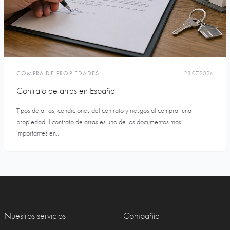
COMPRA DE PROPIEDADES
28.07.2026
Contrato de arras en España
Tipos de arras, condiciones del contrato y riesgos al comprar una
propiedadEl contrato de arras es uno de los documentos más
importantes en...
Nuestros servicios
Compañía