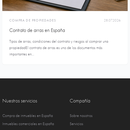
COMPRA DE PROPIEDADES
28.07.2026
Contrato de arras en España
Tipos de arras, condiciones del contrato y riesgos al comprar una
propiedadEl contrato de arras es uno de los documentos más
importantes en...
Nuestros servicios
Compañía
Compra de inmuebles en España
Sobre nosotros
Inmuebles comerciales en España
Servicios