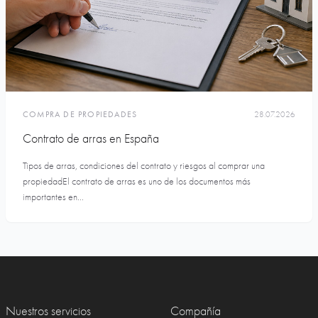
COMPRA DE PROPIEDADES
28.07.2026
Contrato de arras en España
Tipos de arras, condiciones del contrato y riesgos al comprar una
propiedadEl contrato de arras es uno de los documentos más
importantes en...
Nuestros servicios
Compañía