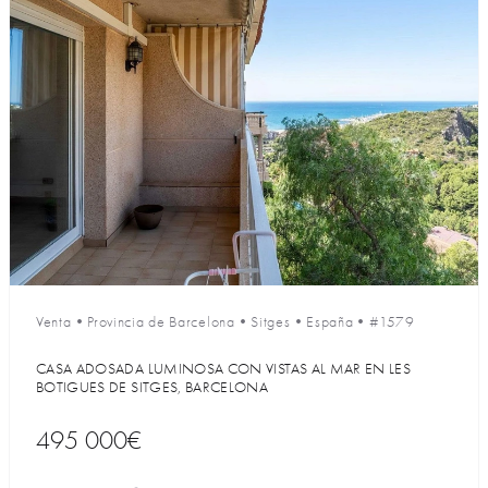
Venta
•
Provincia de Barcelona
•
Sitges
•
España
•
#1579
CASA ADOSADA LUMINOSA CON VISTAS AL MAR EN LES
BOTIGUES DE SITGES, BARCELONA
495 000€