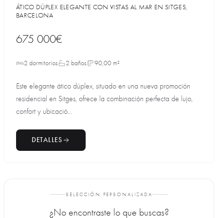
ÁTICO DÚPLEX ELEGANTE CON VISTAS AL MAR EN SITGES,
BARCELONA
675 000€
2 dormitorios
2 baños
90,00 m²
Este elegante ático dúplex, situado en una nueva promoción
residencial en Sitges, ofrece la combinación perfecta de lujo,
confort y ubicació...
DETALLES
SELECCIÓN PERSONALIZADA
¿No encontraste lo que buscas?