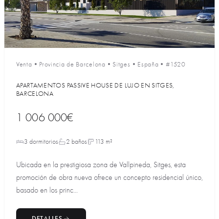
Venta
•
Provincia de Barcelona
•
Sitges
•
España
•
#1520
APARTAMENTOS PASSIVE HOUSE DE LUJO EN SITGES,
BARCELONA
1 006 000€
3 dormitorios
2 baños
113 m²
Ubicada en la prestigiosa zona de Vallpineda, Sitges, esta
promoción de obra nueva ofrece un concepto residencial único,
basado en los princ...
DETALLES