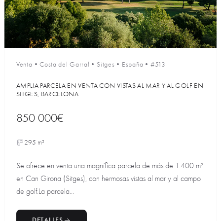
Venta
•
Costa del Garraf
•
Sitges
•
España
•
#513
AMPLIA PARCELA EN VENTA CON VISTAS AL MAR Y AL GOLF EN
SITGES, BARCELONA
850 000€
295 m²
Se ofrece en venta una magnífica parcela de más de 1.400 m²
en Can Girona (Sitges), con hermosas vistas al mar y al campo
de golf.La parcela...
DETALLES