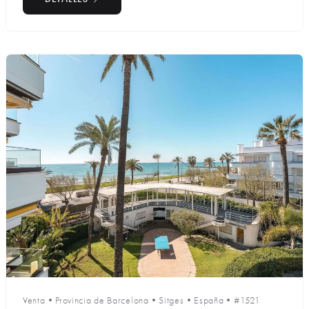
Venta
•
Provincia de Barcelona
•
Sitges
•
España
•
#1521