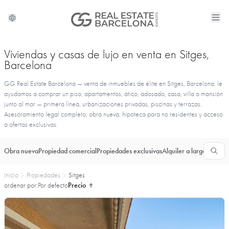
Viviendas y casas de lujo en venta en Sitges,
Barcelona
GG Real Estate Barcelona — venta de inmuebles de élite en Sitges, Barcelona: le
ayudamos a comprar un piso, apartamentos, ático, adosado, casa, villa o mansión
junto al mar — primera línea, urbanizaciones privadas, piscinas y terrazas.
Asesoramiento legal completo, obra nueva, hipoteca para no residentes y acceso
a ofertas exclusivas.
Obra nueva
Propiedad comercial
Propiedades exclusivas
Alquiler a largo plazo
T
Inicio
Propiedades
Sitges
ordenar por:
Por defecto
Precio