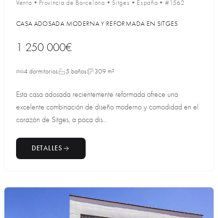
Venta
•
Provincia de Barcelona
•
Sitges
•
España
•
#1562
CASA ADOSADA MODERNA Y REFORMADA EN SITGES
1 250 000€
4 dormitorios
5 baños
309 m²
Esta casa adosada recientemente reformada ofrece una
excelente combinación de diseño moderno y comodidad en el
corazón de Sitges, a poca dis...
DETALLES