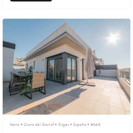
Venta
•
Costa del Garraf
•
Sitges
•
España
•
#668