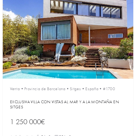
Venta
•
Provincia de Barcelona
•
Sitges
•
España
•
#1700
EXCLUSIVA VILLA CON VISTAS AL MAR Y A LA MONTAÑA EN
SITGES
1 250 000€