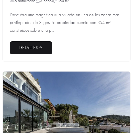
6 dormitorios
3 baños
354 m²
Descubra una magnífica villa situada en una de las zonas más
privilegiadas de Sitges. La propiedad cuenta con 354 m²
construidos sobre una p...
DETALLES