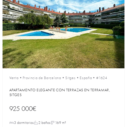
Venta
•
Provincia de Barcelona
•
Sitges
•
España
•
#1624
APARTAMENTO ELEGANTE CON TERRAZAS EN TERRAMAR,
SITGES
925 000€
3 dormitorios
2 baños
169 m²