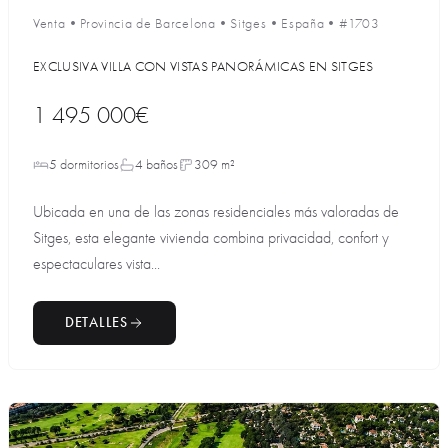
Venta
•
Provincia de Barcelona
•
Sitges
•
España
•
#1703
EXCLUSIVA VILLA CON VISTAS PANORÁMICAS EN SITGES
1 495 000€
5 dormitorios
4 baños
309 m²
Ubicada en una de las zonas residenciales más valoradas de
Sitges, esta elegante vivienda combina privacidad, confort y
espectaculares vista...
DETALLES