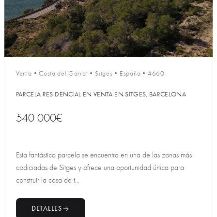
Venta
•
Costa del Garraf
•
Sitges
•
España
•
#660
PARCELA RESIDENCIAL EN VENTA EN SITGES, BARCELONA
540 000€
Esta fantástica parcela se encuentra en una de las zonas más
codiciadas de Sitges y ofrece una oportunidad única para
construir la casa de t...
DETALLES