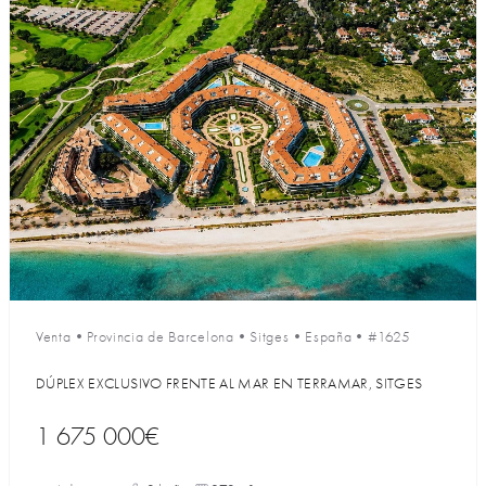
Venta
•
Provincia de Barcelona
•
Sitges
•
España
•
#1625
DÚPLEX EXCLUSIVO FRENTE AL MAR EN TERRAMAR, SITGES
1 675 000€