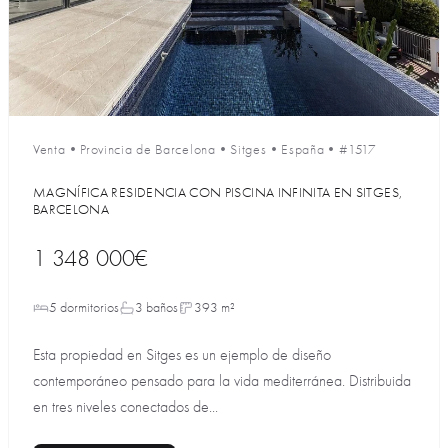
Venta
•
Provincia de Barcelona
•
Sitges
•
España
•
#1517
MAGNÍFICA RESIDENCIA CON PISCINA INFINITA EN SITGES,
BARCELONA
1 348 000€
5 dormitorios
3 baños
393 m²
Esta propiedad en Sitges es un ejemplo de diseño
contemporáneo pensado para la vida mediterránea. Distribuida
en tres niveles conectados de...