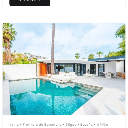
Venta
•
Provincia de Barcelona
•
Sitges
•
España
•
#1706