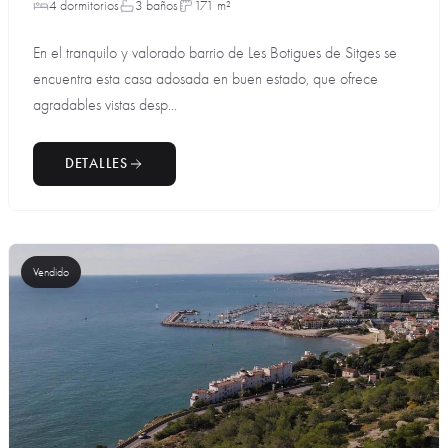
4 dormitorios
3 baños
171 m²
En el tranquilo y valorado barrio de Les Botigues de Sitges se
encuentra esta casa adosada en buen estado, que ofrece
agradables vistas desp...
DETALLES
Vendido