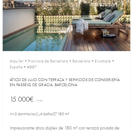
Alquiler
•
Provincia de Barcelona
•
Barcelona
•
Eixample
•
España
•
#887
ÁTICO DE LUJO CON TERRAZA Y SERVICIOS DE CONSERJERÍA
EN PASSEIG DE GRACIA, BARCELONA
15 000€
/mes
3 dormitorios
4 baños
180 m²
Impresionante ático dúplex de 180 m² con terraza privada de