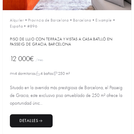
Alquiler
•
Provincia de Barcelona
•
Barcelona
•
Eixample
•
España
•
#896
PISO DE LUJO CON TERRAZA Y VISTAS A CASA BATLLÓ EN
PASSEIG DE GRACIA, BARCELONA
12 000€
/mes
4 dormitorios
4 baños
250 m²
Situado en la avenida más prestigiosa de Barcelona, el Passeig
de Gracia, este exclusivo piso amueblado de 250 m² ofrece la
oportunidad únic...
DETALLES