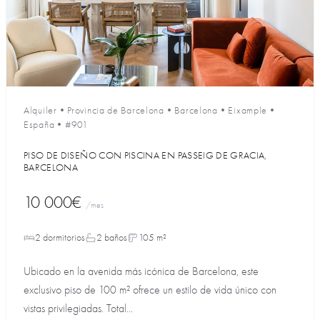
Alquiler
•
Provincia de Barcelona
•
Barcelona
•
Eixample
•
España
•
#901
PISO DE DISEÑO CON PISCINA EN PASSEIG DE GRACIA,
BARCELONA
10 000€
/mes
2 dormitorios
2 baños
105 m²
Ubicado en la avenida más icónica de Barcelona, este
exclusivo piso de 100 m² ofrece un estilo de vida único con
vistas privilegiadas. Total...