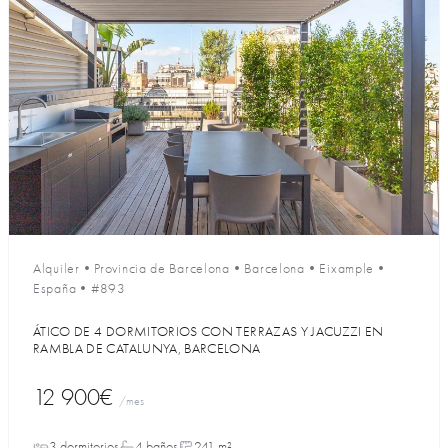
Alquiler
•
Provincia de Barcelona
•
Barcelona
•
Eixample
•
España
•
#893
ÁTICO DE 4 DORMITORIOS CON TERRAZAS Y JACUZZI EN
RAMBLA DE CATALUNYA, BARCELONA
12 900€
/mes
3 dormitorios
4 baños
241 m²