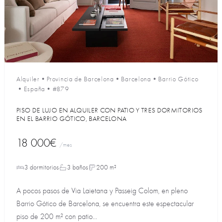
Alquiler
•
Provincia de Barcelona
•
Barcelona
•
Barrio Gótico
•
España
•
#879
PISO DE LUJO EN ALQUILER CON PATIO Y TRES DORMITORIOS
EN EL BARRIO GÓTICO, BARCELONA
18 000€
/mes
3 dormitorios
3 baños
200 m²
A pocos pasos de Via Laietana y Passeig Colom, en pleno
Barrio Gótico de Barcelona, se encuentra este espectacular
piso de 200 m² con patio...