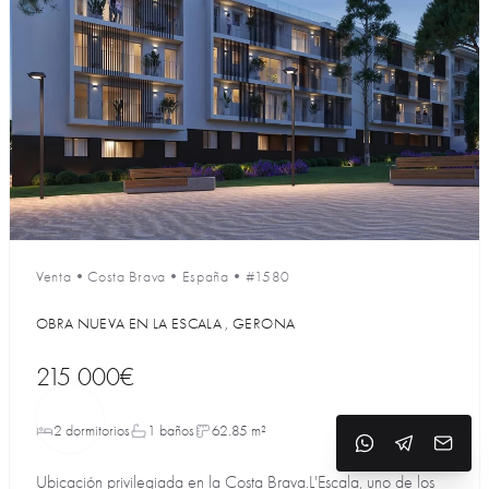
Venta
•
Costa Brava
•
España
•
#1580
OBRA NUEVA EN LA ESCALA , GERONA
215 000€
2 dormitorios
1 baños
62.85 m²
Ubicación privilegiada en la Costa Brava.L'Escala, uno de los