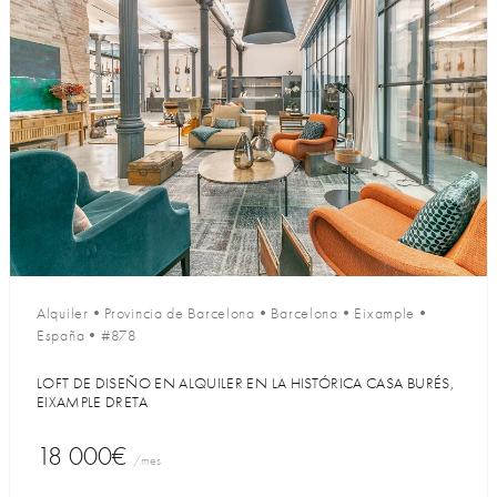
Alquiler
•
Provincia de Barcelona
•
Barcelona
•
Eixample
•
España
•
#878
LOFT DE DISEÑO EN ALQUILER EN LA HISTÓRICA CASA BURÉS,
EIXAMPLE DRETA
18 000€
/mes