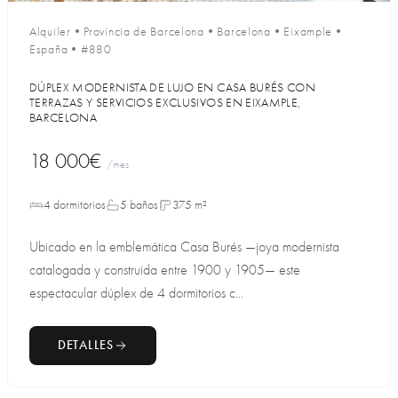
Alquiler
•
Provincia de Barcelona
•
Barcelona
•
Eixample
•
España
•
#880
DÚPLEX MODERNISTA DE LUJO EN CASA BURÉS CON
TERRAZAS Y SERVICIOS EXCLUSIVOS EN EIXAMPLE,
BARCELONA
18 000€
/mes
4 dormitorios
5 baños
375 m²
Ubicado en la emblemática Casa Burés —joya modernista
catalogada y construida entre 1900 y 1905— este
espectacular dúplex de 4 dormitorios c...
DETALLES