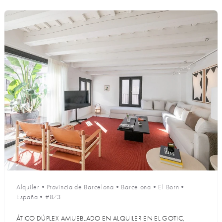
Alquiler
•
Provincia de Barcelona
•
Barcelona
•
El Born
•
España
•
#873
ÁTICO DÚPLEX AMUEBLADO EN ALQUILER EN EL GOTIC,