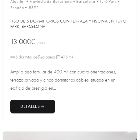
Alquiler
•
Provincia de Barcelona
•
Barcelona
•
Turó Park
•
España
•
#892
PISO DE 5 DORMITORIOS CON TERRAZA Y PISCINA EN TURÓ
PARK, BARCELONA
13 000€
/mes
5 dormitorios
6 baños
475 m²
Amplio piso familiar de 400 m² con cuatro orientaciones,
terraza privada y cinco dormitorios dobles, situado en un
edificio de prestigio en...
DETALLES