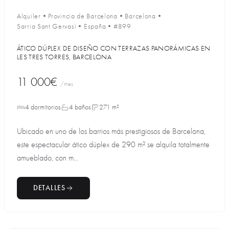
Alquiler
•
Provincia de Barcelona
•
Barcelona
•
Sarria Sant Gervasi
•
España
•
#899
ÁTICO DÚPLEX DE DISEÑO CON TERRAZAS PANORÁMICAS EN
LES TRES TORRES, BARCELONA
11 000€
/mes
4 dormitorios
4 baños
271 m²
Ubicado en uno de los barrios más prestigiosos de Barcelona,
este espectacular ático dúplex de 290 m² se alquila totalmente
amueblado, con m...
DETALLES