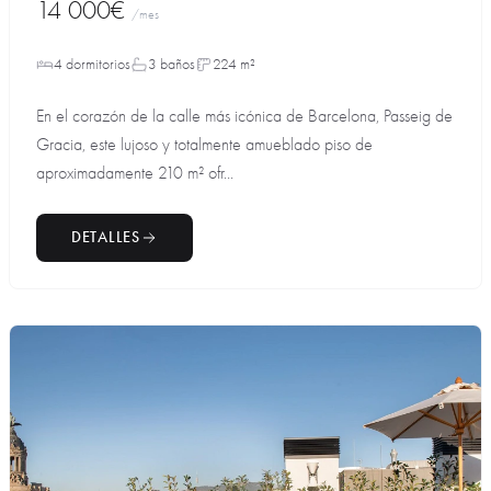
14 000€
/mes
4 dormitorios
3 baños
224 m²
En el corazón de la calle más icónica de Barcelona, Passeig de
Gracia, este lujoso y totalmente amueblado piso de
aproximadamente 210 m² ofr...
DETALLES