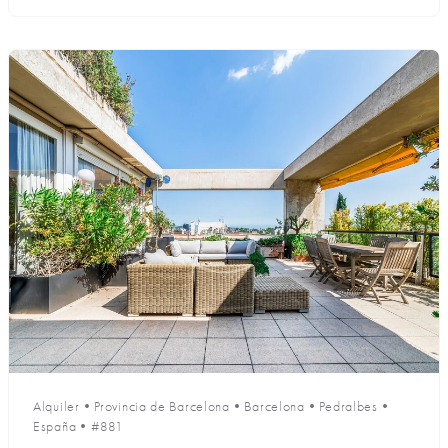
Alquiler
•
Provincia de Barcelona
•
Barcelona
•
Pedralbes
•
España
•
#881