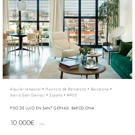
Alquiler temporal
•
Provincia de Barcelona
•
Barcelona
•
Sarria Sant Gervasi
•
España
•
#900
PISO DE LUJO EN SANT GERVASI, BARCELONA
10 000€
/ mes