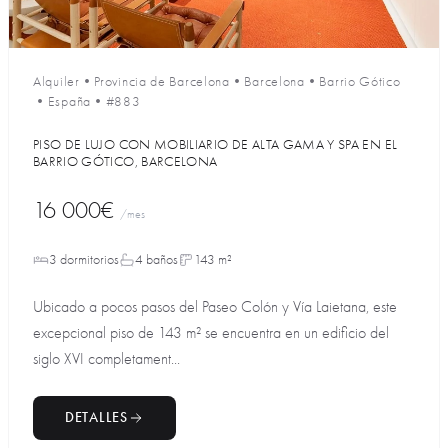
Alquiler
•
Provincia de Barcelona
•
Barcelona
•
Barrio Gótico
•
España
•
#883
PISO DE LUJO CON MOBILIARIO DE ALTA GAMA Y SPA EN EL
BARRIO GÓTICO, BARCELONA
16 000€
/mes
3 dormitorios
4 baños
143 m²
Ubicado a pocos pasos del Paseo Colón y Vía Laietana, este
excepcional piso de 143 m² se encuentra en un edificio del
siglo XVI completament...
DETALLES