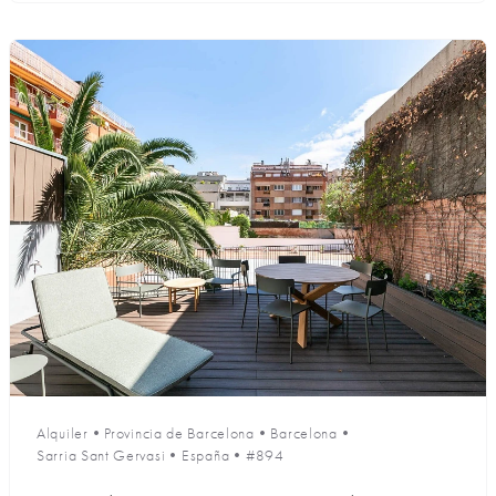
Alquiler
•
Provincia de Barcelona
•
Barcelona
•
Sarria Sant Gervasi
•
España
•
#894