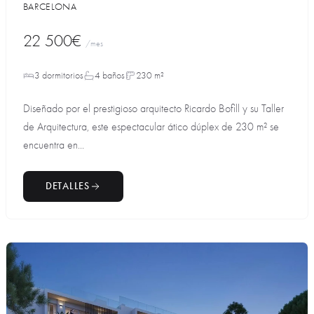
BARCELONA
22 500€
/mes
3 dormitorios
4 baños
230 m²
Diseñado por el prestigioso arquitecto Ricardo Bofill y su Taller
de Arquitectura, este espectacular ático dúplex de 230 m² se
encuentra en...
DETALLES